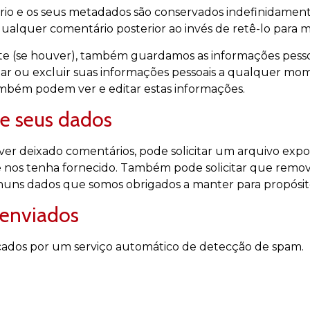
io e os seus metadados são conservados indefinidamente
alquer comentário posterior ao invés de retê-lo para 
site (se houver), também guardamos as informações pess
tar ou excluir suas informações pessoais a qualquer mome
ambém podem ver e editar estas informações.
re seus dados
 tiver deixado comentários, pode solicitar um arquivo e
ue nos tenha fornecido. Também pode solicitar que rem
huns dados que somos obrigados a manter para propósitos
 enviados
cados por um serviço automático de detecção de spam.