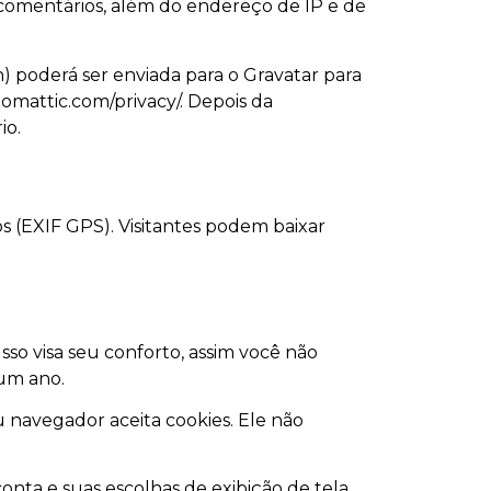
 comentários, além do endereço de IP e de
 poderá ser enviada para o Gravatar para
utomattic.com/privacy/. Depois da
io.
s (EXIF GPS). Visitantes podem baixar
sso visa seu conforto, assim você não
um ano.
u navegador aceita cookies. Ele não
onta e suas escolhas de exibição de tela.