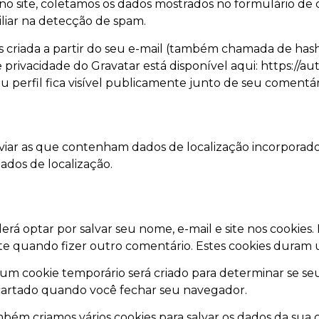
no site, coletamos os dados mostrados no formulário de
iliar na detecção de spam.
criada a partir do seu e-mail (também chamada de hash)
 de privacidade do Gravatar está disponível aqui: https://a
u perfil fica visível publicamente junto de seu comentár
enviar as que contenham dados de localização incorporado
dados de localização.
rá optar por salvar seu nome, e-mail e site nos cookies. I
e quando fizer outro comentário. Estes cookies duram 
 um cookie temporário será criado para determinar se se
artado quando você fechar seu navegador.
bém criamos vários cookies para salvar os dados da sua c