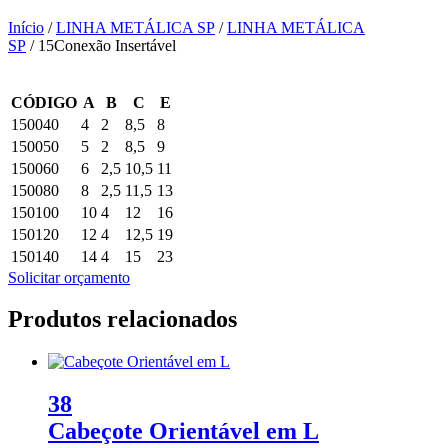
Início
/
LINHA METÁLICA SP
/
LINHA METÁLICA
SP
/ 15Conexão Insertável
CÓDIGO
A
B
C
E
150040
4
2
8,5
8
150050
5
2
8,5
9
150060
6
2,5
10,5
11
150080
8
2,5
11,5
13
150100
10
4
12
16
150120
12
4
12,5
19
150140
14
4
15
23
Solicitar orçamento
Produtos relacionados
38
Cabeçote Orientável em L