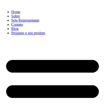
Ir
para
Home
o
Sobre
conteúdo
Seja Representante
Contato
Blog
Pesquise o seu produto