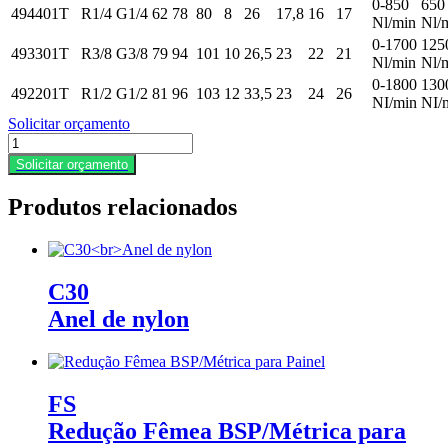
0-850
650
494401T
R1/4
G1/4
62
78
80
8
26
17,8
16
17
Nl/min
Nl/
0-1700
125
493301T
R3/8
G3/8
79
94
101
10
26,5
23
22
21
Nl/min
Nl/
0-1800
130
492201T
R1/2
G1/2
81
96
103
12
33,5
23
24
26
NI/min
NI/
Solicitar orçamento
47Reguladora
de
Solicitar orçamento
velocidade
rosca
Produtos relacionados
macho
BSPT
-
Fêmea
BSP
C30
com
Anel de nylon
manípulo
quantidade
FS
Redução Fêmea BSP/Métrica para