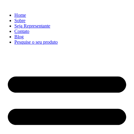
Ir
para
Home
o
Sobre
conteúdo
Seja Representante
Contato
Blog
Pesquise o seu produto