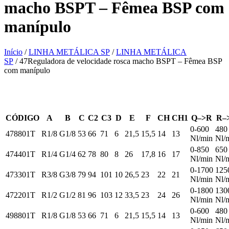
macho BSPT – Fêmea BSP com
manípulo
Início
/
LINHA METÁLICA SP
/
LINHA METÁLICA
SP
/ 47Reguladora de velocidade rosca macho BSPT – Fêmea BSP
com manípulo
CÓDIGO
A
B
C
C2
C3
D
E
F
CH
CH1
Q–>R
R–
0-600
480
478801T
R1/8
G1/8
53
66
71
6
21,5
15,5
14
13
Nl/min
Nl/
0-850
650
474401T
R1/4
G1/4
62
78
80
8
26
17,8
16
17
Nl/min
Nl/
0-1700
125
473301T
R3/8
G3/8
79
94
101
10
26,5
23
22
21
Nl/min
Nl/
0-1800
130
472201T
R1/2
G1/2
81
96
103
12
33,5
23
24
26
Nl/min
Nl/
0-600
480
498801T
R1/8
G1/8
53
66
71
6
21,5
15,5
14
13
Nl/min
Nl/