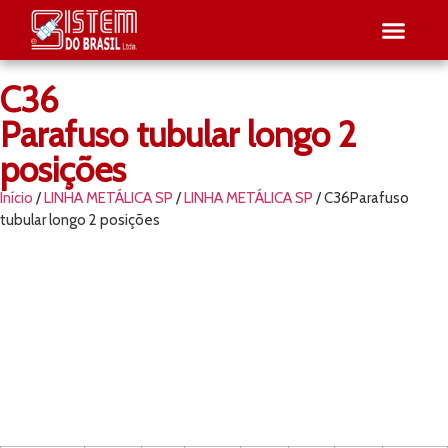
C36
SEJA RE
PESQUISE O SEU
Parafuso tubular longo 2
posições
Início
/
LINHA METÁLICA SP
/
LINHA METÁLICA SP
/ C36Parafuso
tubular longo 2 posições