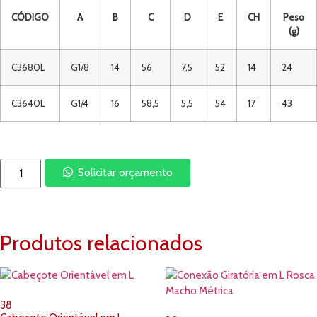
CÓDIGO
A
B
C
D
E
CH
Peso
(g)
C3680L
G1/8
14
56
7,5
52
14
24
C3640L
G1/4
16
58,5
5,5
54
17
43
Solicitar orçamento
Produtos relacionados
38