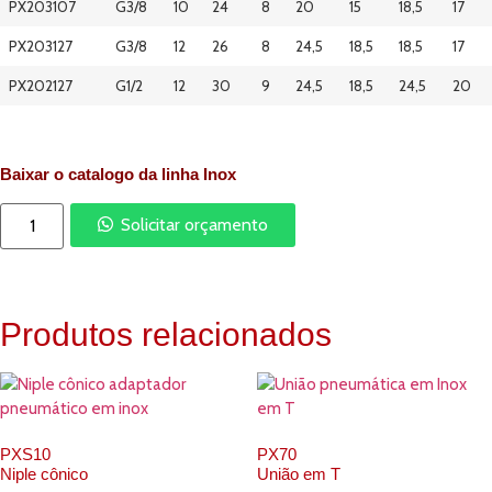
PX203107
G3/8
10
24
8
20
15
18,5
17
PX203127
G3/8
12
26
8
24,5
18,5
18,5
17
PX202127
G1/2
12
30
9
24,5
18,5
24,5
20
Baixar o catalogo da linha Inox
Solicitar orçamento
Produtos relacionados
PXS10
PX70
Niple cônico
União em T