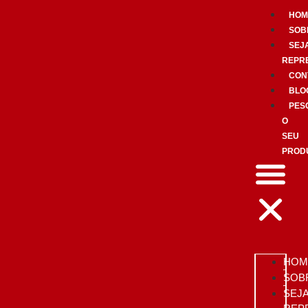
HOM
SOB
SEJ
REPR
CON
BLO
PES
O
SEU
PROD
HOM
SOB
SEJ