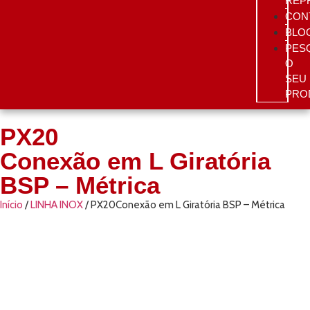
REP
CON
BLO
PES
O
SEU
PRO
PX20
Conexão em L Giratória
BSP – Métrica
Início
/
LINHA INOX
/ PX20Conexão em L Giratória BSP – Métrica