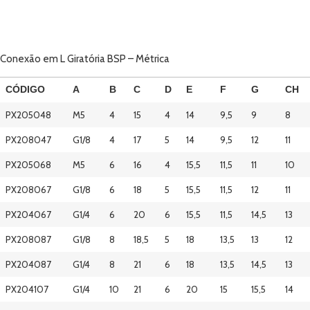
Conexão em L Giratória BSP – Métrica
CÓDIGO
A
B
C
D
E
F
G
CH
PX205048
M5
4
15
4
14
9,5
9
8
PX208047
G1/8
4
17
5
14
9,5
12
11
PX205068
M5
6
16
4
15,5
11,5
11
10
PX208067
G1/8
6
18
5
15,5
11,5
12
11
PX204067
G1/4
6
20
6
15,5
11,5
14,5
13
PX208087
G1/8
8
18,5
5
18
13,5
13
12
PX204087
G1/4
8
21
6
18
13,5
14,5
13
PX204107
G1/4
10
21
6
20
15
15,5
14