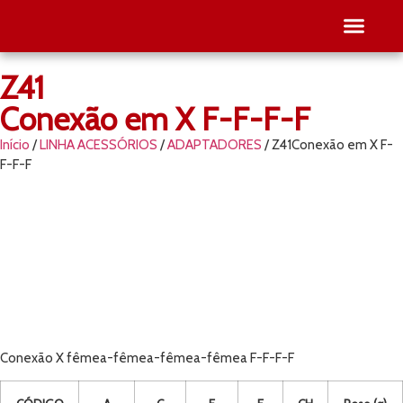
Z41
SEJA RE
PESQUISE O SEU
Conexão em X F-F-F-F
Início
/
LINHA ACESSÓRIOS
/
ADAPTADORES
/ Z41Conexão em X F-
F-F-F
Conexão X fêmea-fêmea-fêmea-fêmea F-F-F-F