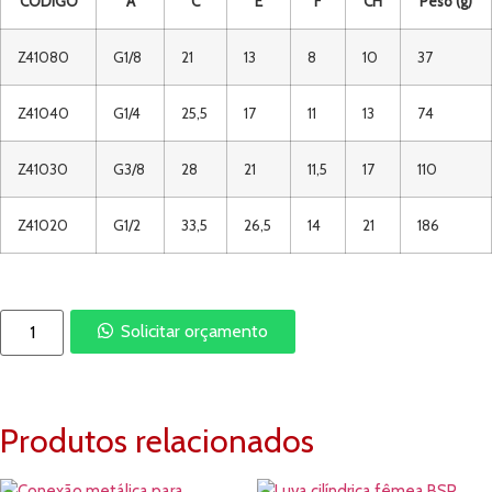
CÓDIGO
A
C
E
F
CH
Peso (g)
Z41080
G1/8
21
13
8
10
37
Z41040
G1/4
25,5
17
11
13
74
Z41030
G3/8
28
21
11,5
17
110
Z41020
G1/2
33,5
26,5
14
21
186
Solicitar orçamento
Produtos relacionados