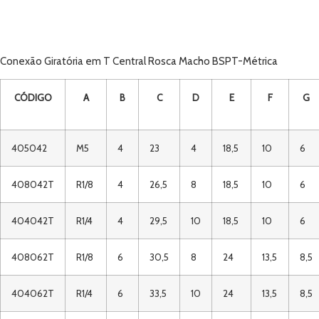
Conexão Giratória em T Central Rosca Macho BSPT-Métrica
CÓDIGO
A
B
C
D
E
F
G
405042
M5
4
23
4
18,5
10
6
408042T
R1/8
4
26,5
8
18,5
10
6
404042T
R1/4
4
29,5
10
18,5
10
6
408062T
R1/8
6
30,5
8
24
13,5
8,5
404062T
R1/4
6
33,5
10
24
13,5
8,5