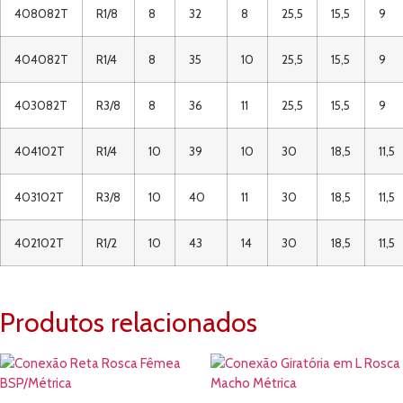
408082T
R1/8
8
32
8
25,5
15,5
9
404082T
R1/4
8
35
10
25,5
15,5
9
403082T
R3/8
8
36
11
25,5
15,5
9
404102T
R1/4
10
39
10
30
18,5
11,5
403102T
R3/8
10
40
11
30
18,5
11,5
402102T
R1/2
10
43
14
30
18,5
11,5
Produtos relacionados