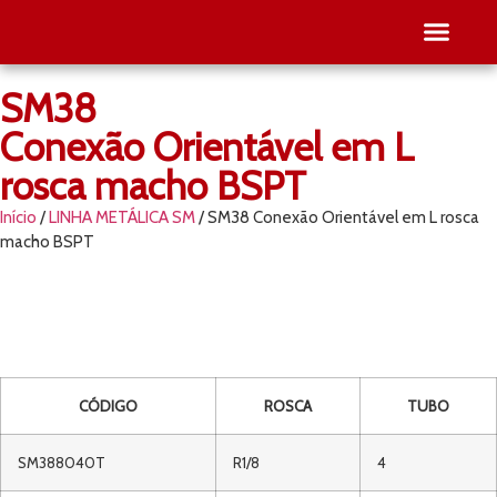
SM38
SEJA RE
PESQUISE O SEU
Conexão Orientável em L
rosca macho BSPT
Início
/
LINHA METÁLICA SM
/ SM38 Conexão Orientável em L rosca
macho BSPT
CÓDIGO
ROSCA
TUBO
SM388040T
R1/8
4