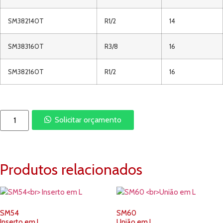
SM382140T
R1/2
14
SM383160T
R3/8
16
SM382160T
R1/2
16
Solicitar orçamento
Produtos relacionados
SM54
SM60
Inserto em L
União em L