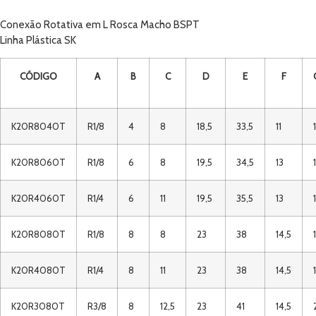
Conexão Rotativa em L Rosca Macho BSPT
Linha Plástica SK
CÓDIGO
A
B
C
D
E
F
K20R8040T
R1/8
4
8
18,5
33,5
11
K20R8060T
R1/8
6
8
19,5
34,5
13
K20R4060T
R1/4
6
11
19,5
35,5
13
K20R8080T
R1/8
8
8
23
38
14,5
K20R4080T
R1/4
8
11
23
38
14,5
K20R3080T
R3/8
8
12,5
23
41
14,5