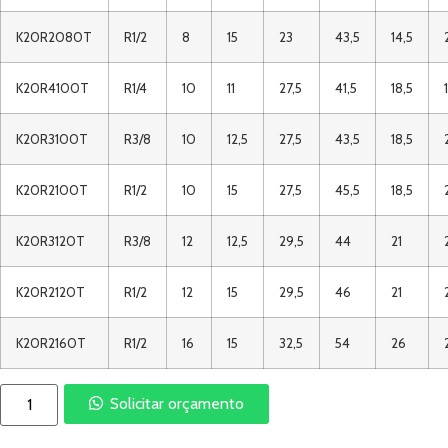
K20R2080T
R1/2
8
15
23
43,5
14,5
K20R4100T
R1/4
10
11
27,5
41,5
18,5
K20R3100T
R3/8
10
12,5
27,5
43,5
18,5
K20R2100T
R1/2
10
15
27,5
45,5
18,5
K20R3120T
R3/8
12
12,5
29,5
44
21
K20R2120T
R1/2
12
15
29,5
46
21
K20R2160T
R1/2
16
15
32,5
54
26
Solicitar orçamento