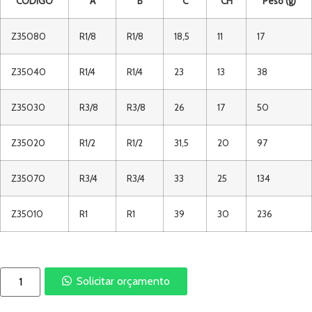
CÓDIGO
A
B
C
CH
Peso (g)
Z35080
R1/8
R1/8
18,5
11
17
Z35040
R1/4
R1/4
23
13
38
Z35030
R3/8
R3/8
26
17
50
Z35020
R1/2
R1/2
31,5
20
97
Z35070
R3/4
R3/4
33
25
134
Z35010
R1
R1
39
30
236
Solicitar orçamento