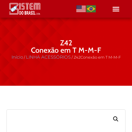
Z42
Conexão em T M-M-F
Início
LINHA ACESSÓRIOS
/
/ Z42Conexão em T M-M-F