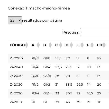
Conexão T macho-macho-fêmea
resultados por página
Pesquisar
CÓDIGO
A
B
C
D
E
F
CH
Z42080
R1/8
G1/8
18,5
20
13
8
10
Z42040
R1/4
G1/4
23,5
25,5
17
10
13
Z42030
R3/8
G3/8
26
28
21
11
17
Z42020
R1/2
G1/2
31
33,5
26,5
14
20
Z42070
R3/4
G3/4
33
36,5
32
16,5
25
Z42010
R1
G1
39
45
39
19
30