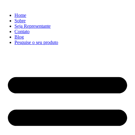
Ir
para
Home
o
Sobre
conteúdo
Seja Representante
Contato
Blog
Pesquise o seu produto