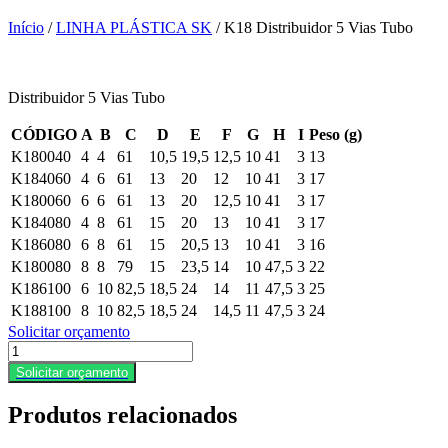
Início
/
LINHA PLÁSTICA SK
/ K18 Distribuidor 5 Vias Tubo
Distribuidor 5 Vias Tubo
CÓDIGO
A
B
C
D
E
F
G
H
I
Peso (g)
K180040
4
4
61
10,5
19,5
12,5
10
41
3
13
K184060
4
6
61
13
20
12
10
41
3
17
K180060
6
6
61
13
20
12,5
10
41
3
17
K184080
4
8
61
15
20
13
10
41
3
17
K186080
6
8
61
15
20,5
13
10
41
3
16
K180080
8
8
79
15
23,5
14
10
47,5
3
22
K186100
6
10
82,5
18,5
24
14
11
47,5
3
25
K188100
8
10
82,5
18,5
24
14,5
11
47,5
3
24
Solicitar orçamento
K18
Distribuidor
Solicitar orçamento
5
Vias
Produtos relacionados
Tubo
quantidade