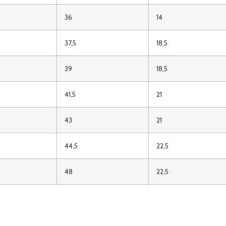
36
14
37,5
18,5
39
18,5
41,5
21
43
21
44,5
22,5
48
22,5