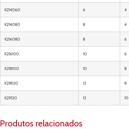
K214060
6
4
K214080
8
4
K216080
8
6
K216100
10
6
K218100
10
8
K218120
12
8
K211120
12
10
Produtos relacionados