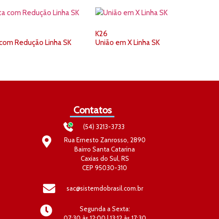
K26
 com Redução Linha SK
União em X Linha SK
Contatos
(54) 3213-3733
Rua Ernesto Zanrosso, 2890
Bairro Santa Catarina
Caxias do Sul, RS
CEP 95030-310
sac@sistemdobrasil.com.br
Segunda a Sexta:
07:30 às 12:00 | 13:12 às 17:30