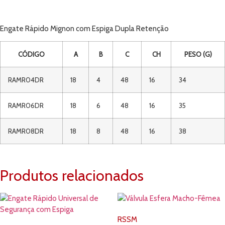
Engate Rápido Mignon com Espiga Dupla Retenção
CÓDIGO
A
B
C
CH
PESO (G)
RAMR04DR
18
4
48
16
34
RAMR06DR
18
6
48
16
35
RAMR08DR
18
8
48
16
38
Produtos relacionados
RSSM