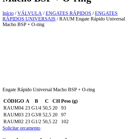
Início
/
VÁLVULA
/
ENGATES RÁPIDOS
/
ENGATES
RÁPIDOS UNIVERSAIS
/ RAUM Engate Rápido Universal
Macho BSP + O-ring
Engate Rápido Universal Macho BSP + O-ring
CÓDIGO
A
B
C
CH
Peso (g)
RAUM04
23
G1/4
50,5
20
93
RAUM03
23
G3/8
52,5
20
97
RAUM02
23
G1/2
50,5
22
102
Solicitar orçamento