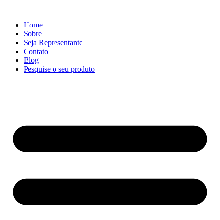
Ir
para
Home
o
Sobre
conteúdo
Seja Representante
Contato
Blog
Pesquise o seu produto