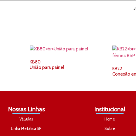
3
KB80
União para painel
KB22
Conexão em
Nossas Linhas
Institucional
Válvulas
Home
Linha Metálica SP
Sobre