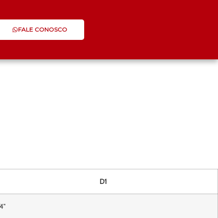
FALE CONOSCO
D1
/4"