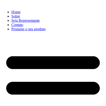
Ir
para
Home
o
Sobre
conteúdo
Seja Representante
Contato
Pesquise o seu produto