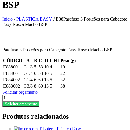
BSP
Início
/
PLÁSTICA EASY
/ E88Parafuso 3 Posições para Cabeçote
Easy Rosca Macho BSP
Parafuso 3 Posições para Cabeçote Easy Rosca Macho BSP
CÓDIGO
A
B
C
D
CH1
Peso (g)
E888001
G1/8
5
53
10
4
19
E884001
G1/4
6
53
10
5
22
E884002
G1/4
6
60
13
5
32
E883002
G3/8
8
60
13
5
38
Solicitar orçamento
E88Parafuso
3
Solicitar orçamento
Posições
para
Produtos relacionados
Cabeçote
Easy
Rosca