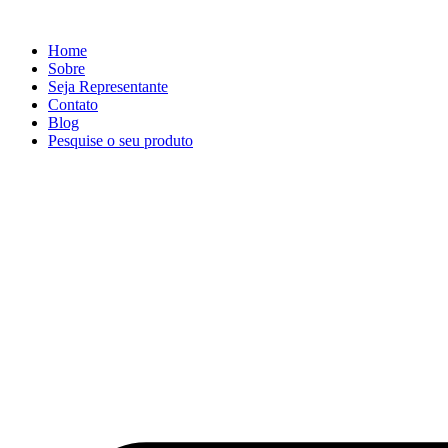
Ir
para
Home
o
Sobre
conteúdo
Seja Representante
Contato
Blog
Pesquise o seu produto