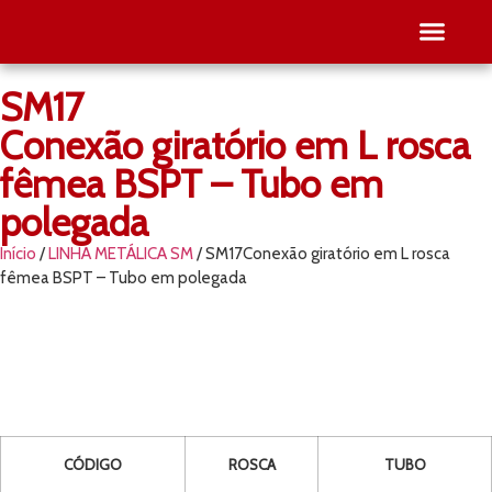
SM17
SEJA RE
PESQUISE O SEU
Conexão giratório em L rosca
fêmea BSPT – Tubo em
polegada
Início
/
LINHA METÁLICA SM
/ SM17Conexão giratório em L rosca
fêmea BSPT – Tubo em polegada
CÓDIGO
ROSCA
TUBO