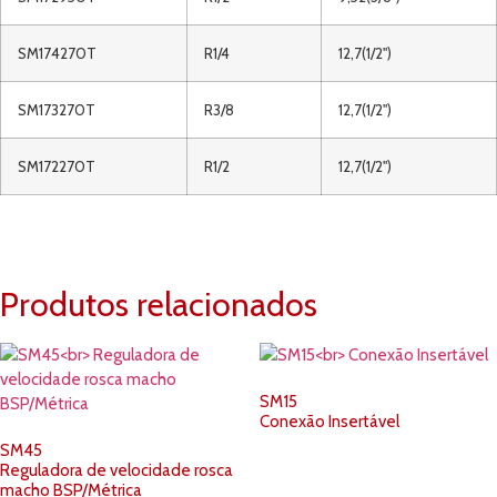
SM174270T
R1/4
12,7(1/2")
SM173270T
R3/8
12,7(1/2")
SM172270T
R1/2
12,7(1/2")
Produtos relacionados
SM15
Conexão Insertável
SM45
Reguladora de velocidade rosca
macho BSP/Métrica