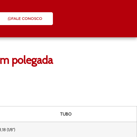
FALE CONOSCO
em polegada
TUBO
3,18 (1/8")