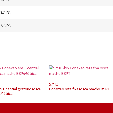
12,7(1/2")
12,7(1/2")
SM10
T central giratório rosca
Conexão reta fixa rosca macho BSPT
Métrica