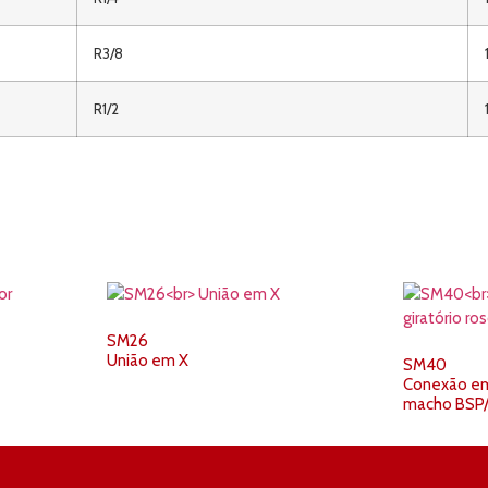
R3/8
R1/2
SM26
União em X
SM40
Conexão em 
macho BSP/