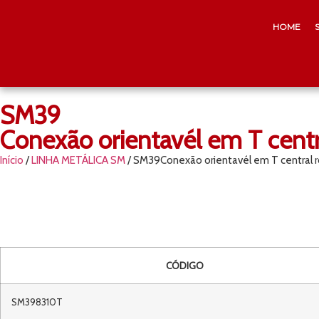
HOME
SM39
Conexão orientavél em T cent
Início
/
LINHA METÁLICA SM
/ SM39Conexão orientavél em T central
CÓDIGO
SM398310T