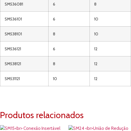
SM536081
6
8
SM536101
6
10
SM538101
8
10
SM536121
6
12
SM538121
8
12
SM531121
10
12
Produtos relacionados