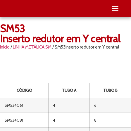
SM53
SEJA RE
PESQUISE O SEU
Inserto redutor em Y central
Início
/
LINHA METÁLICA SM
/ SM53Inserto redutor em Y central
CÓDIGO
TUBO A
TUBO B
SM534061
4
6
SM534081
4
8