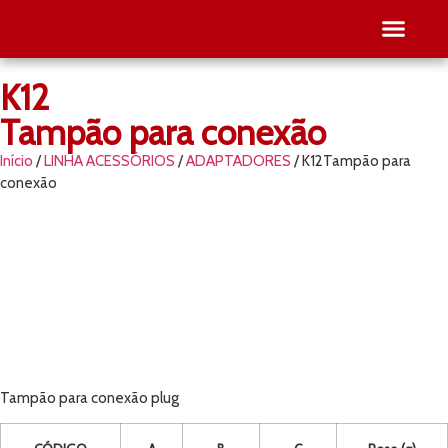
K12
SEJA RE
PESQUISE O SEU
Tampão para conexão
Início
/
LINHA ACESSÓRIOS
/
ADAPTADORES
/ K12Tampão para
conexão
Tampão para conexão plug