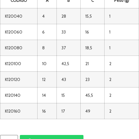
CÓDIGO
A
B
C
Peso (g)
K120040
4
28
15,5
1
K120060
6
33
16
1
K120080
8
37
18,5
1
K120100
10
42,5
21
2
K120120
12
43
23
2
K120140
14
15
45,5
2
K120160
16
17
49
2