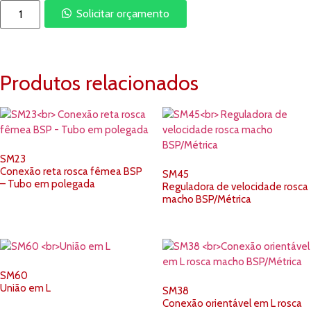
Solicitar orçamento
Produtos relacionados
SM23
Conexão reta rosca fêmea BSP
SM45
– Tubo em polegada
Reguladora de velocidade rosca
macho BSP/Métrica
SM60
União em L
SM38
Conexão orientável em L rosca