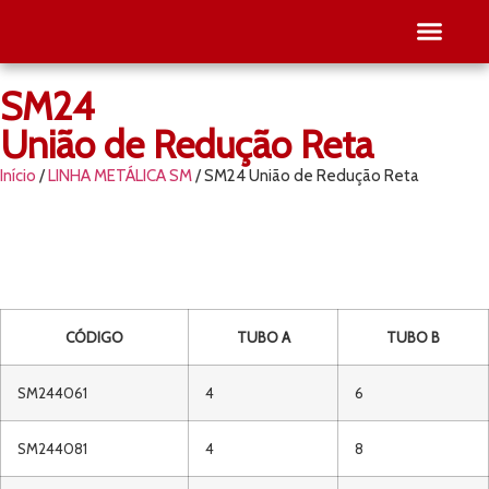
SM24
SEJA RE
PESQUISE O SEU
União de Redução Reta
Início
/
LINHA METÁLICA SM
/ SM24 União de Redução Reta
CÓDIGO
TUBO A
TUBO B
SM244061
4
6
SM244081
4
8