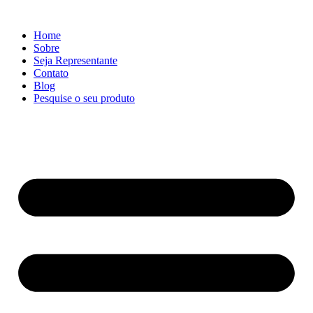
Ir
para
Home
o
Sobre
conteúdo
Seja Representante
Contato
Blog
Pesquise o seu produto