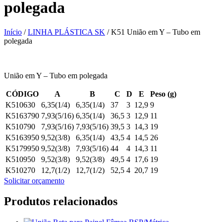
polegada
Início
/
LINHA PLÁSTICA SK
/ K51 União em Y – Tubo em
polegada
União em Y – Tubo em polegada
CÓDIGO
A
B
C
D
E
Peso (g)
K510630
6,35(1/4)
6,35(1/4)
37
3
12,9
9
K5163790
7,93(5/16)
6,35(1/4)
36,5
3
12,9
11
K510790
7,93(5/16)
7,93(5/16)
39,5
3
14,3
19
K5163950
9,52(3/8)
6,35(1/4)
43,5
4
14,5
26
K5179950
9,52(3/8)
7,93(5/16)
44
4
14,3
11
K510950
9,52(3/8)
9,52(3/8)
49,5
4
17,6
19
K510270
12,7(1/2)
12,7(1/2)
52,5
4
20,7
19
Solicitar orçamento
Produtos relacionados