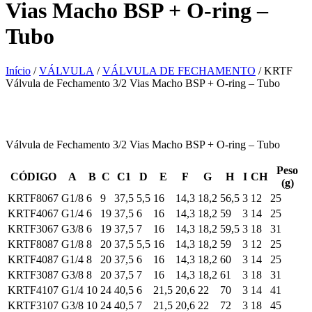
Vias Macho BSP + O-ring –
Tubo
Início
/
VÁLVULA
/
VÁLVULA DE FECHAMENTO
/ KRTF
Válvula de Fechamento 3/2 Vias Macho BSP + O-ring – Tubo
Válvula de Fechamento 3/2 Vias Macho BSP + O-ring – Tubo
Peso
CÓDIGO
A
B
C
C1
D
E
F
G
H
I
CH
(g)
KRTF8067
G1/8
6
9
37,5
5,5
16
14,3
18,2
56,5
3
12
25
KRTF4067
G1/4
6
19
37,5
6
16
14,3
18,2
59
3
14
25
KRTF3067
G3/8
6
19
37,5
7
16
14,3
18,2
59,5
3
18
31
KRTF8087
G1/8
8
20
37,5
5,5
16
14,3
18,2
59
3
12
25
KRTF4087
G1/4
8
20
37,5
6
16
14,3
18,2
60
3
14
25
KRTF3087
G3/8
8
20
37,5
7
16
14,3
18,2
61
3
18
31
KRTF4107
G1/4
10
24
40,5
6
21,5
20,6
22
70
3
14
41
KRTF3107
G3/8
10
24
40,5
7
21,5
20,6
22
72
3
18
45