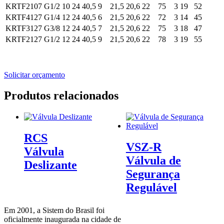
KRTF2107
G1/2
10
24
40,5
9
21,5
20,6
22
75
3
19
52
KRTF4127
G1/4
12
24
40,5
6
21,5
20,6
22
72
3
14
45
KRTF3127
G3/8
12
24
40,5
7
21,5
20,6
22
75
3
18
47
KRTF2127
G1/2
12
24
40,5
9
21,5
20,6
22
78
3
19
55
Solicitar orçamento
Produtos relacionados
RCS
VSZ-R
Válvula
Válvula de
Deslizante
Segurança
Regulável
Em 2001, a Sistem do Brasil foi
oficialmente inaugurada na cidade de