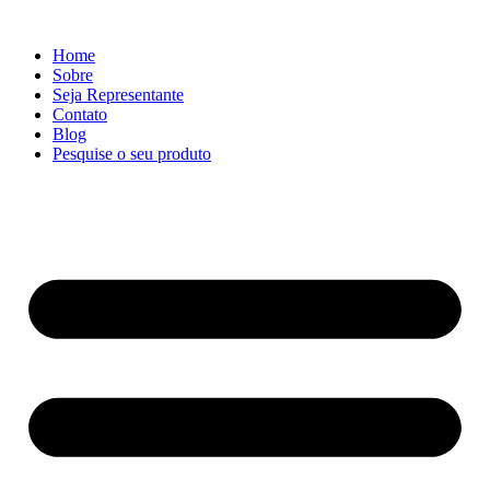
Ir
para
Home
o
Sobre
conteúdo
Seja Representante
Contato
Blog
Pesquise o seu produto