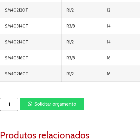
SM402120T
R1/2
12
SM403140T
R3/8
14
SM402140T
R1/2
14
SM403160T
R3/8
16
SM402160T
R1/2
16
Solicitar orçamento
Produtos relacionados