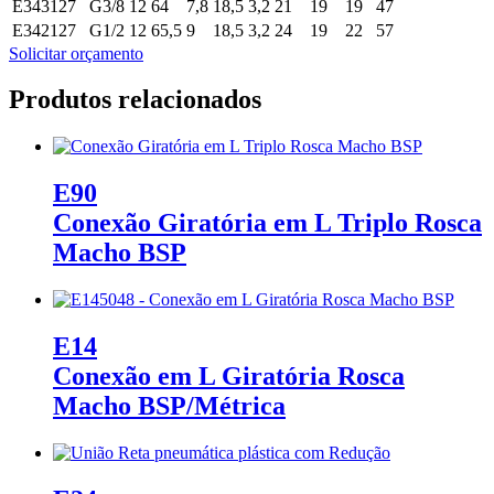
E343127
G3/8
12
64
7,8
18,5
3,2
21
19
19
47
E342127
G1/2
12
65,5
9
18,5
3,2
24
19
22
57
Solicitar orçamento
Produtos relacionados
E90
Conexão Giratória em L Triplo Rosca
Macho BSP
E14
Conexão em L Giratória Rosca
Macho BSP/Métrica