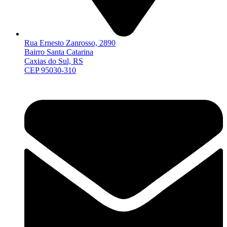
Rua Ernesto Zanrosso, 2890
Bairro Santa Catarina
Caxias do Sul, RS
CEP 95030-310