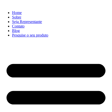
Ir
para
Home
o
Sobre
conteúdo
Seja Representante
Contato
Blog
Pesquise o seu produto