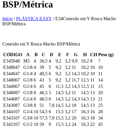
BSP/Métrica
Início
/
PLÁSTICA EASY
/ E34Conexão em Y Rosca Macho
BSP/Métrica
Conexão em Y Rosca Macho BSP/Métrica
CÓDIGO
A
B
C
D
E
F
G
H
CH
Peso (g)
E345048
M5
4
36,5
4
9,2
3,2
9,9
10,2
8
7
E348047
G1/8
4
39
5
9,2
3,2
11
10,2
10
10
E344047
G1/4
4
40,5
6
9,2
3,2
14,3
10,2
10
11
E348067
G1/8
6
43
5
9,2
3,2
11,7
12,5
11
14
E344067
G1/4
6
45
6
11,3
3,2
14,3
12,5
11
15
E348087
G1/8
8
46,5
5
14,5
3,2
11
14,5
13
20
E344087
G1/4
8
48,5
6
14,5
3,2
14,3
14,5
13
21
E343087
G3/8
8
51
7,8
14,5
3,2
18
14,5
13
25
E344107
G1/4
10
54,5
6
15,5
3,2
17
16,3
16
28
E343107
G3/8
10
57,5
7,8
15,5
3,2
20
16,3
18
34
E342107
G1/2
10
59
9
15,5
3,2
24
16,3
22
45