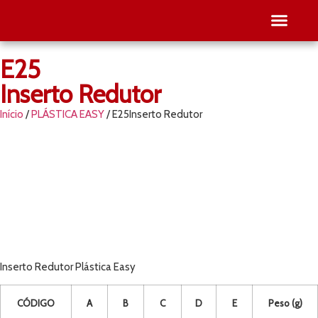
E25
SEJA RE
PESQUISE O SEU
Inserto Redutor
Início
/
PLÁSTICA EASY
/ E25Inserto Redutor
Inserto Redutor Plástica Easy
CÓDIGO
A
B
C
D
E
Peso (g)