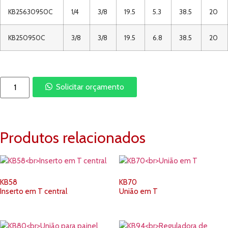
KB25630950C
1/4
3/8
19.5
5.3
38.5
20
KB250950C
3/8
3/8
19.5
6.8
38.5
20
Solicitar orçamento
Produtos relacionados
KB58
KB70
Inserto em T central
União em T