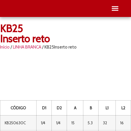
KB25
SEJA RE
PESQUISE O SEU
Inserto reto
Início
/
LINHA BRANCA
/ KB25Inserto reto
CÓDIGO
D1
D2
A
B
L1
L2
KB250630C
1/4
1/4
15
5.3
32
16