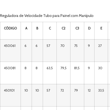
Reguladora de Velocidade Tubo para Painel com Manípulo
CÓDIGO
A
B
C
C2
C3
D
E
450061
6
6
57
70
75
9
27
450081
8
8
63,5
79,5
81,5
9
30
450101
10
10
57
72
79
12
33,5