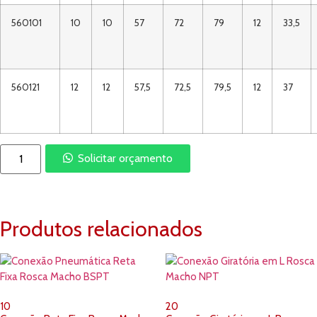
560101
10
10
57
72
79
12
33,5
560121
12
12
57,5
72,5
79,5
12
37
Solicitar orçamento
Produtos relacionados
10
20