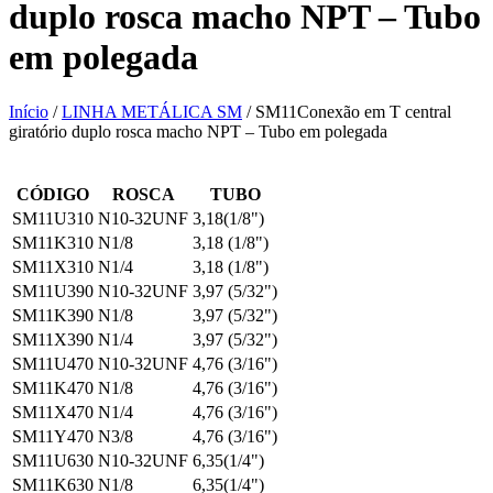
duplo rosca macho NPT – Tubo
em polegada
Início
/
LINHA METÁLICA SM
/ SM11Conexão em T central
giratório duplo rosca macho NPT – Tubo em polegada
CÓDIGO
ROSCA
TUBO
SM11U310
N10-32UNF
3,18(1/8")
SM11K310
N1/8
3,18 (1/8")
SM11X310
N1/4
3,18 (1/8")
SM11U390
N10-32UNF
3,97 (5/32")
SM11K390
N1/8
3,97 (5/32")
SM11X390
N1/4
3,97 (5/32")
SM11U470
N10-32UNF
4,76 (3/16")
SM11K470
N1/8
4,76 (3/16")
SM11X470
N1/4
4,76 (3/16")
SM11Y470
N3/8
4,76 (3/16")
SM11U630
N10-32UNF
6,35(1/4")
SM11K630
N1/8
6,35(1/4")