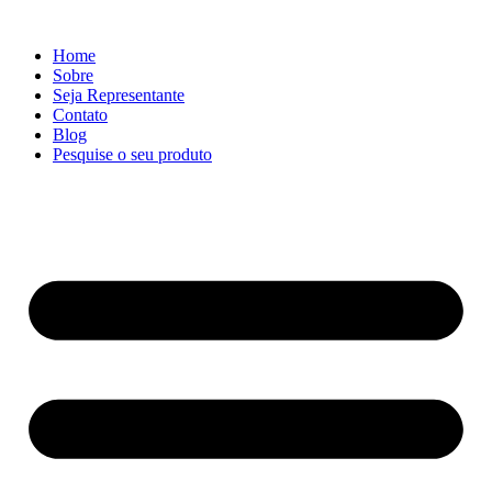
Ir
para
Home
o
Sobre
conteúdo
Seja Representante
Contato
Blog
Pesquise o seu produto