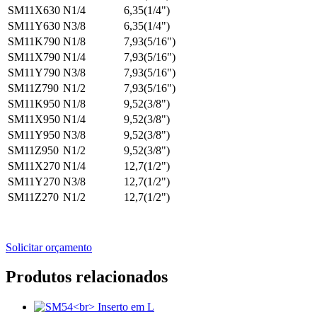
SM11X630
N1/4
6,35(1/4")
SM11Y630
N3/8
6,35(1/4")
SM11K790
N1/8
7,93(5/16")
SM11X790
N1/4
7,93(5/16")
SM11Y790
N3/8
7,93(5/16")
SM11Z790
N1/2
7,93(5/16")
SM11K950
N1/8
9,52(3/8")
SM11X950
N1/4
9,52(3/8")
SM11Y950
N3/8
9,52(3/8")
SM11Z950
N1/2
9,52(3/8")
SM11X270
N1/4
12,7(1/2")
SM11Y270
N3/8
12,7(1/2")
SM11Z270
N1/2
12,7(1/2")
Solicitar orçamento
Produtos relacionados