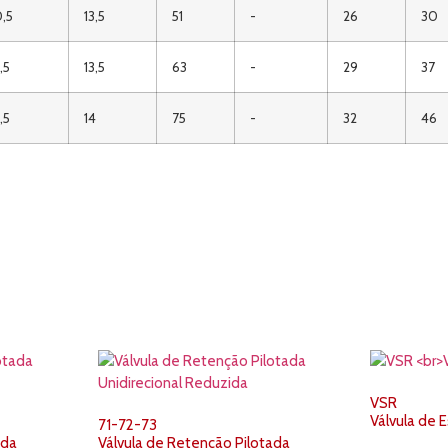
,5
13,5
51
-
26
30
,5
13,5
63
-
29
37
,5
14
75
-
32
46
VSR
Válvula de 
71-72-73
ada
Válvula de Retenção Pilotada