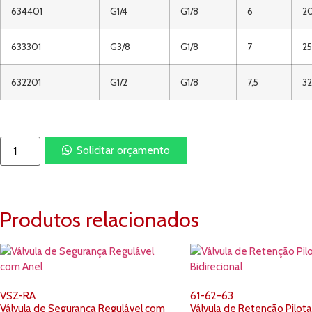
634401
G1/4
G1/8
6
20
633301
G3/8
G1/8
7
25
632201
G1/2
G1/8
7,5
32
Solicitar orçamento
Produtos relacionados
VSZ-RA
61-62-63
Válvula de Segurança Regulável com
Válvula de Retenção Pilot