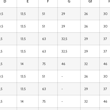
D
E
F
G
G1
,5
13,5
51
29
26
30
,5
13,5
51
29
26
30
,5
13,5
63
32,5
29
37
,5
13,5
63
32,5
29
37
,5
14
75
46
32
46
,5
13,5
51
-
26
30
,5
13,5
63
-
29
37
,5
14
75
-
32
46