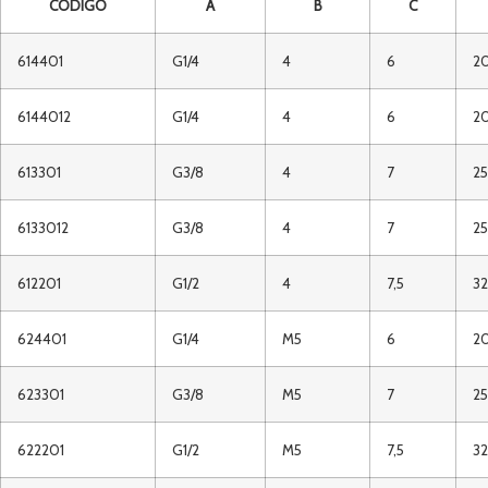
CÓDIGO
A
B
C
614401
G1/4
4
6
20
6144012
G1/4
4
6
20
613301
G3/8
4
7
25
6133012
G3/8
4
7
25
612201
G1/2
4
7,5
32
624401
G1/4
M5
6
20
623301
G3/8
M5
7
25
622201
G1/2
M5
7,5
32