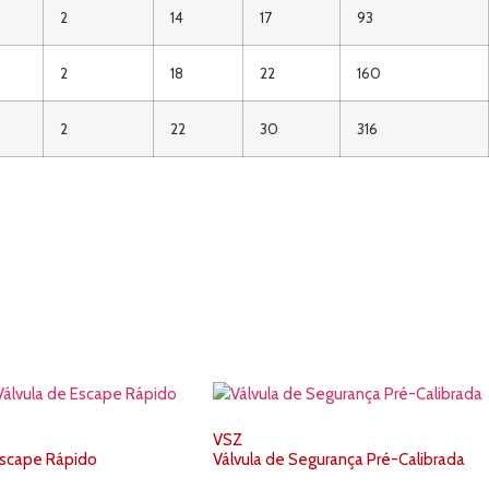
2
14
17
93
2
18
22
160
2
22
30
316
VSZ
Escape Rápido
Válvula de Segurança Pré-Calibrada