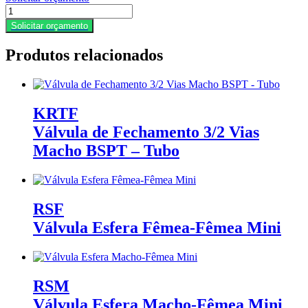
VSZ-
A
Solicitar orçamento
Válvula
de
Produtos relacionados
Segurança
Pré-
Calibrada
com
Anel
KRTF
quantidade
Válvula de Fechamento 3/2 Vias
Macho BSPT – Tubo
RSF
Válvula Esfera Fêmea-Fêmea Mini
RSM
Válvula Esfera Macho-Fêmea Mini