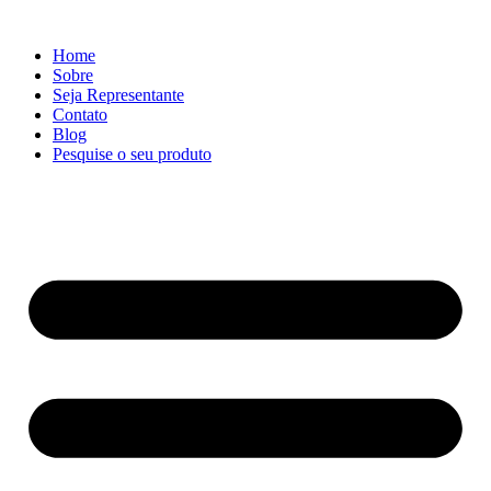
Ir
para
Home
o
Sobre
conteúdo
Seja Representante
Contato
Blog
Pesquise o seu produto