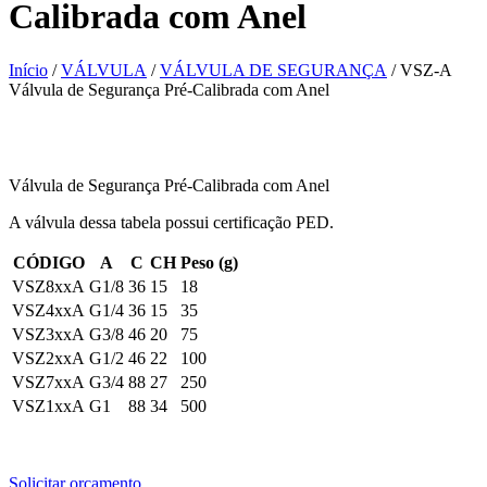
Calibrada com Anel
Início
/
VÁLVULA
/
VÁLVULA DE SEGURANÇA
/ VSZ-A
Válvula de Segurança Pré-Calibrada com Anel
Válvula de Segurança Pré-Calibrada com Anel
A válvula dessa tabela possui certificação PED.
CÓDIGO
A
C
CH
Peso (g)
VSZ8xxA
G1/8
36
15
18
VSZ4xxA
G1/4
36
15
35
VSZ3xxA
G3/8
46
20
75
VSZ2xxA
G1/2
46
22
100
VSZ7xxA
G3/4
88
27
250
VSZ1xxA
G1
88
34
500
Solicitar orçamento